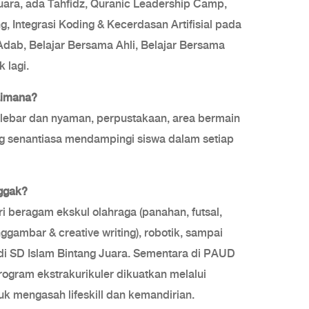
uara, ada Tahfidz, Quranic Leadership Camp,
g, Integrasi Koding & Kecerdasan Artifisial pada
dab, Belajar Bersama Ahli, Belajar Bersama
 lagi.
aimana?
 lebar dan nyaman, perpustakaan, area bermain
ng senantiasa mendampingi siswa dalam setiap
nggak?
i beragam ekskul olahraga (panahan, futsal,
ggambar & creative writing), robotik, sampai
 di SD Islam Bintang Juara. Sementara di PAUD
rogram ekstrakurikuler dikuatkan melalui
uk mengasah lifeskill dan kemandirian.