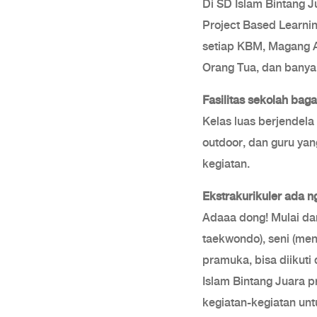
Di SD Islam Bintang J
Project Based Learnin
setiap KBM, Magang A
Orang Tua, dan banyak
Fasilitas sekolah bag
Kelas luas berjendela
outdoor, dan guru ya
kegiatan.
Ekstrakurikuler ada 
Adaaa dong! Mulai dar
taekwondo), seni (men
pramuka, bisa diikuti
Islam Bintang Juara p
kegiatan-kegiatan unt